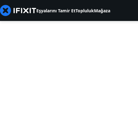
Eşyalarını Tamir Et
Topluluk
Mağaza