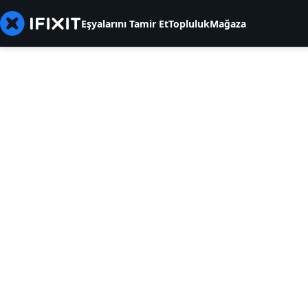
Eşyalarını Tamir Et
Topluluk
Mağaza