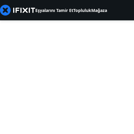
Eşyalarını Tamir Et
Topluluk
Mağaza