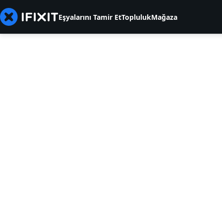
Eşyalarını Tamir Et
Topluluk
Mağaza