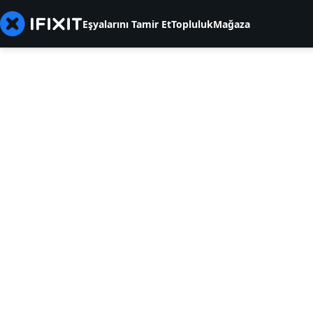
Eşyalarını Tamir Et
Topluluk
Mağaza