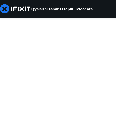
Eşyalarını Tamir Et
Topluluk
Mağaza