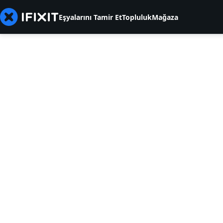
Eşyalarını Tamir Et
Topluluk
Mağaza