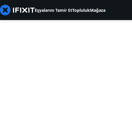
Eşyalarını Tamir Et
Topluluk
Mağaza