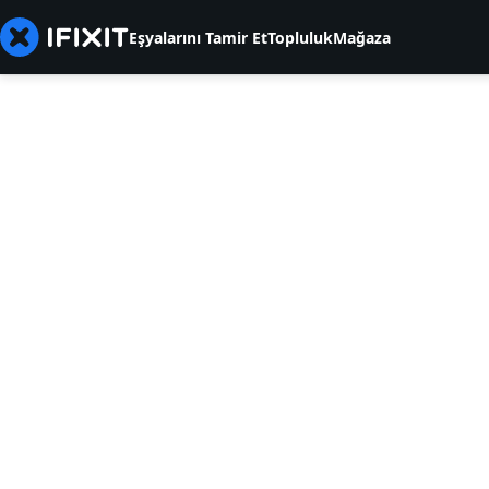
Eşyalarını Tamir Et
Topluluk
Mağaza