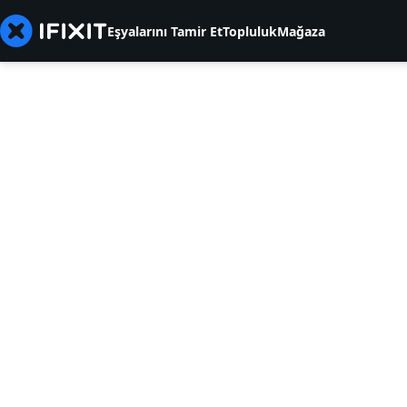
Eşyalarını Tamir Et
Topluluk
Mağaza