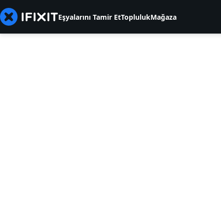
Eşyalarını Tamir Et
Topluluk
Mağaza