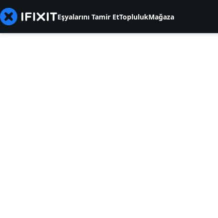
Eşyalarını Tamir Et
Topluluk
Mağaza