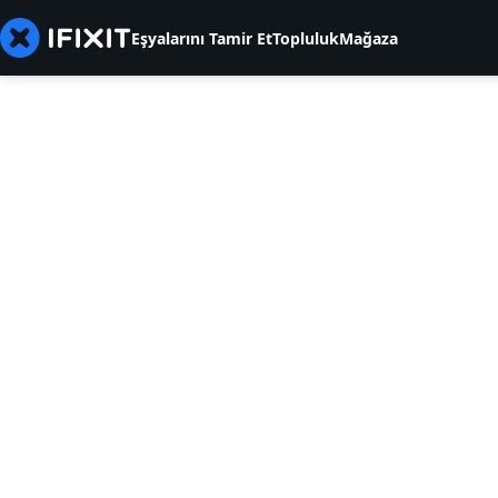
Eşyalarını Tamir Et
Topluluk
Mağaza