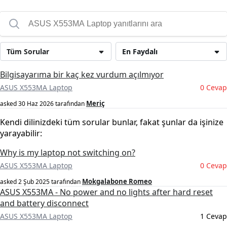
Tüm Sorular
En Faydalı
Bilgisayarıma bir kaç kez vurdum açılmıyor
ASUS X553MA Laptop
0 Cevap
Meriç
asked
30 Haz 2026
tarafından
Kendi dilinizdeki tüm sorular bunlar, fakat şunlar da işinize
yarayabilir:
Why is my laptop not switching on?
ASUS X553MA Laptop
0 Cevap
Mokgalabone Romeo
asked
2 Şub 2025
tarafından
ASUS X553MA - No power and no lights after hard reset
and battery disconnect
ASUS X553MA Laptop
1 Cevap