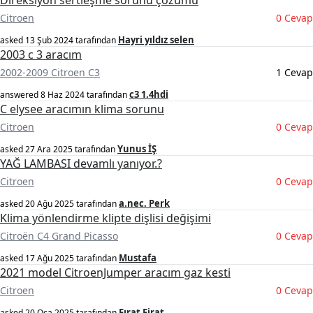
Direksiyon sertleşme sorunu çözümü
Citroen
0 Cevap
Hayri yıldız selen
asked
13 Şub 2024
tarafından
2003 c 3 aracım
2002-2009 Citroen C3
1 Cevap
c3 1.4hdi
answered
8 Haz 2024
tarafından
C elysee aracımın klima sorunu
Citroen
0 Cevap
Yunus İŞ
asked
27 Ara 2025
tarafından
YAĞ LAMBASI devamlı yanıyor.?
Citroen
0 Cevap
a.nec. Perk
asked
20 Ağu 2025
tarafından
Klima yönlendirme klipte dişlisi değişimi
Citroën C4 Grand Picasso
0 Cevap
Mustafa
asked
17 Ağu 2025
tarafından
2021 model CitroenJumper aracım gaz kesti
Citroen
0 Cevap
Fırat Firat
asked
20 Oca 2025
tarafından