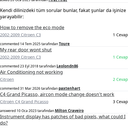
Kendi dilinizdeki tüm sorular bunlar, fakat şunlar da işinize
yarayabilir:
How to remove the eco mode
2002-2009 Citroen C3
1 Cevap
Toure
commented
14 Tem 2025
tarafından
My rear door wont shut
2002-2009 Citroen C3
1 Cevap
Leolondn86
commented
23 Eyl 2018
tarafından
Air Conditioning not working
Citroen
2 Cevap
paxtenhart
commented
31 Mar 2026
tarafından
C4 Grand Picasso, aircon mode change doesn't work
Citroën C4 Grand Picasso
3 Cevap
Milton Craveiro
answered
10 Oca 2023
tarafından
Instrument display has patches of bad pixels, what could I
do?