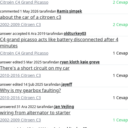
Citroën C4 Grand Picasso
2 Cevap
Ramis şimşek
commented
1 May 2026
tarafından
about the car of a citroen c3
2002-2009 Citroen C3
2 Cevap
oldturkey03
answer accepted
6 Ara 2019
tarafından
C4 grand picasso acts like battery disconnected after 4
minutes
Citroën C4 Grand Picasso
1 Cevap
ryan kloth køie greve
answer edited
5 Mar 2025
tarafından
There's a short circuit on my car
2010-2016 Citroen C3
1 Cevap
jayeff
answer edited
14 Şub 2025
tarafından
Why is my gearbox faulting?
2010-2016 Citroen C3
1 Cevap
Jan Vejling
answered
31 Ara 2022
tarafından
wiring from alternator to starter
2002-2009 Citroen C3
1 Cevap