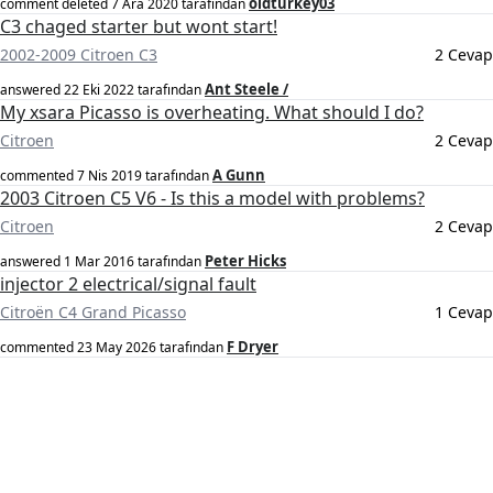
oldturkey03
comment deleted
7 Ara 2020
tarafından
C3 chaged starter but wont start!
2002-2009 Citroen C3
2 Cevap
Ant Steele /
answered
22 Eki 2022
tarafından
My xsara Picasso is overheating. What should I do?
Citroen
2 Cevap
A Gunn
commented
7 Nis 2019
tarafından
2003 Citroen C5 V6 - Is this a model with problems?
Citroen
2 Cevap
Peter Hicks
answered
1 Mar 2016
tarafından
injector 2 electrical/signal fault
Citroën C4 Grand Picasso
1 Cevap
F Dryer
commented
23 May 2026
tarafından