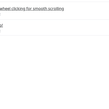
 wheel clicking for smooth scrolling
e
p!
e