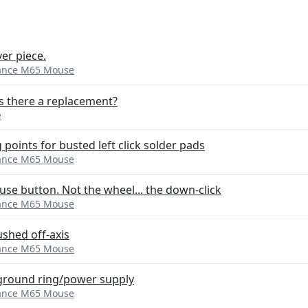
ver piece.
eance M65 Mouse
s there a replacement?
e
 points for busted left click solder pads
eance M65 Mouse
se button. Not the wheel... the down-click
eance M65 Mouse
ushed off-axis
eance M65 Mouse
ground ring/power supply
eance M65 Mouse