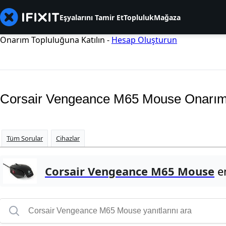
Eşyalarını Tamir Et
Topluluk
Mağaza
Onarım Topluluğuna Katılın -
Hesap Oluşturun
Corsair Vengeance M65 Mouse Onarı
Tüm Sorular
Cihazlar
Corsair Vengeance M65 Mouse
en