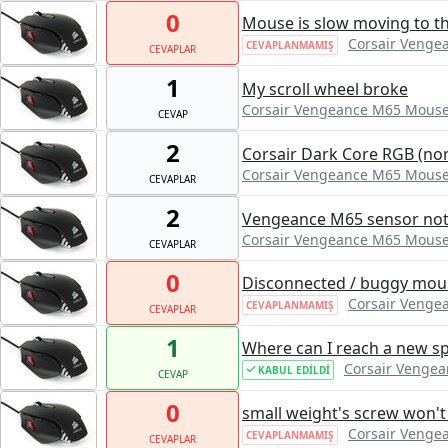
0
Mouse is slow moving to th
Corsair Veng
CEVAPLANMAMIŞ
CEVAPLAR
1
My scroll wheel broke
Corsair Vengeance M65 Mous
CEVAP
2
Corsair Dark Core RGB (no
Corsair Vengeance M65 Mous
CEVAPLAR
2
Vengeance M65 sensor not
Corsair Vengeance M65 Mous
CEVAPLAR
0
Disconnected / buggy mous
Corsair Veng
CEVAPLANMAMIŞ
CEVAPLAR
1
Where can I reach a new s
Corsair Venge
KABUL EDILDI
CEVAP
0
small weight's screw won't
Corsair Veng
CEVAPLANMAMIŞ
CEVAPLAR