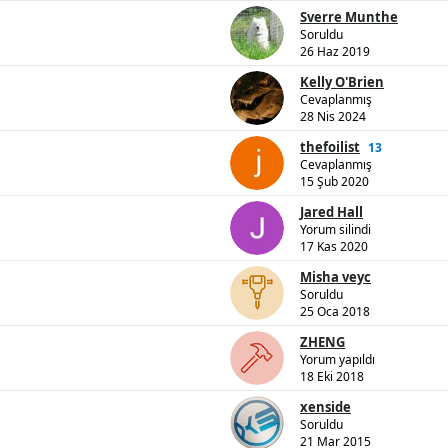
Sverre Munthe
Soruldu
26 Haz 2019
Kelly O'Brien
Cevaplanmış
28 Nis 2024
thefoilist
13
Cevaplanmış
15 Şub 2020
Jared Hall
Yorum silindi
17 Kas 2020
Misha veyc
Soruldu
25 Oca 2018
ZHENG
Yorum yapıldı
18 Eki 2018
xenside
Soruldu
21 Mar 2015