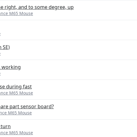
e right, and to some degree, up
eance M65 Mouse
e
n SE)
e
 working
e
e during fast
eance M65 Mouse
pare part sensor board?
ance M65 Mouse
 turn
eance M65 Mouse