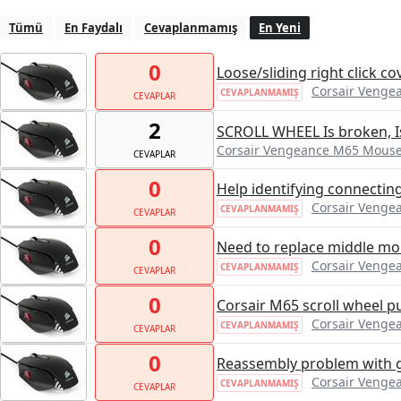
Tümü
En Faydalı
Cevaplanmamış
En Yeni
0
Loose/sliding right click co
Corsair Veng
CEVAPLANMAMIŞ
CEVAPLAR
2
SCROLL WHEEL Is broken, I
Corsair Vengeance M65 Mous
CEVAPLAR
0
Help identifying connecting
Corsair Veng
CEVAPLANMAMIŞ
CEVAPLAR
0
Need to replace middle mou
Corsair Veng
CEVAPLANMAMIŞ
CEVAPLAR
0
Corsair M65 scroll wheel p
Corsair Veng
CEVAPLANMAMIŞ
CEVAPLAR
0
Reassembly problem with 
Corsair Veng
CEVAPLANMAMIŞ
CEVAPLAR