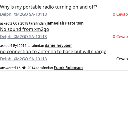
Why is my portable radio turning on and off?
Delphi XM2GO SA-10113
0 Cevap
Jameelah Patterson
asked
2 Oca 2018
tarafından
No sound from xm2go
Delphi XM2GO SA-10113
0 Cevap
danielheyboer
asked
4 Eyl 2016
tarafından
no connection to antenna to base but will charge
Delphi XM2GO SA-10113
1 Cevap
Frank Robinson
answered
16 Nis 2014
tarafından