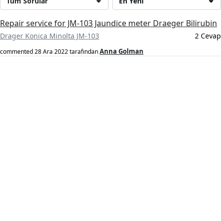
Tüm Sorular
En Yeni
Repair service for JM-103 Jaundice meter Draeger Bilirubin
Drager Konica Minolta JM-103
2 Cevap
Anna Golman
commented
28 Ara 2022
tarafından