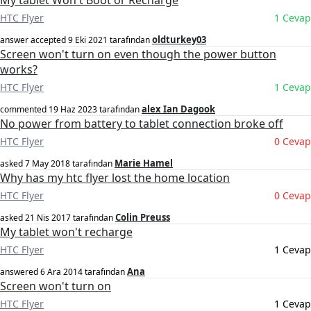
My tablet Won't Boot or Recharge
HTC Flyer
1 Cevap
oldturkey03
answer accepted
9 Eki 2021
tarafından
Screen won't turn on even though the power button
works?
HTC Flyer
1 Cevap
alex Ian Dagook
commented
19 Haz 2023
tarafından
No power from battery to tablet connection broke off
HTC Flyer
0 Cevap
Marie Hamel
asked
7 May 2018
tarafından
Why has my htc flyer lost the home location
HTC Flyer
0 Cevap
Colin Preuss
asked
21 Nis 2017
tarafından
My tablet won't recharge
HTC Flyer
1 Cevap
Ana
answered
6 Ara 2014
tarafından
Screen won't turn on
HTC Flyer
1 Cevap