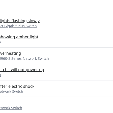
lights flashing slowly
t Gigabit Plus Switch
showing amber light
h
overheating
 2960-S Series Network Switch
itch - will not power up
h
fter electric shock
Network Switch
etwork Switch