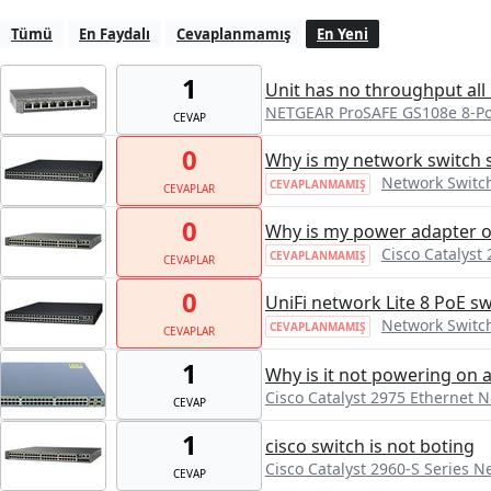
Tümü
En Faydalı
Cevaplanmamış
En Yeni
1
Unit has no throughput all 
NETGEAR ProSAFE GS108e 8-Por
CEVAP
0
Why is my network switch 
Network Switc
CEVAPLANMAMIŞ
CEVAPLAR
0
Why is my power adapter 
Cisco Catalyst
CEVAPLANMAMIŞ
CEVAPLAR
0
UniFi network Lite 8 PoE sw
Network Switc
CEVAPLANMAMIŞ
CEVAPLAR
1
Why is it not powering on a
Cisco Catalyst 2975 Ethernet 
CEVAP
1
cisco switch is not boting
Cisco Catalyst 2960-S Series N
CEVAP