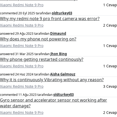
Xiaomi Redmi Note 9 Pro
1 Cevap
oldturkey03
commented
20 Eyl 2025
tarafından
Why my redmi note 9 pro front camera was error?
Xiaomi Redmi Note 9 Pro
2 Cevap
Dimaund
answered
29 Ağu 2023
tarafından
Why does my phone not powering on?
Xiaomi Redmi Note 9 Pro
1 Cevap
Jhon Bing
answered
31 Mar 2025
tarafından
Why phone getting restarted continously?
Xiaomi Redmi Note 9 Pro
1 Cevap
Aisha Galmouz
answered
24 Haz 2024
tarafından
Why it is continuously Vibrating without any reason?
Xiaomi Redmi Note 9 Pro
3 Cevap
oldturkey03
commented
11 Ağu 2023
tarafından
Gyro sensor and accelerator sensor not working after
water damage?
Xiaomi Redmi Note 9 Pro
2 Cevap