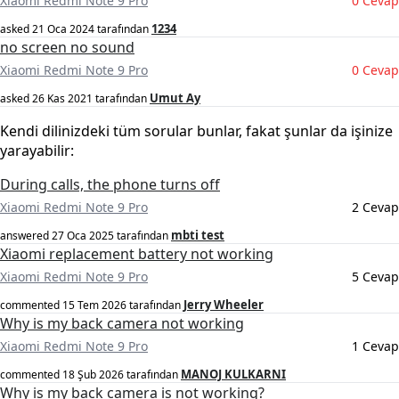
Xiaomi Redmi Note 9 Pro
0 Cevap
1234
asked
21 Oca 2024
tarafından
no screen no sound
Xiaomi Redmi Note 9 Pro
0 Cevap
Umut Ay
asked
26 Kas 2021
tarafından
Kendi dilinizdeki tüm sorular bunlar, fakat şunlar da işinize
yarayabilir:
During calls, the phone turns off
Xiaomi Redmi Note 9 Pro
2 Cevap
mbti test
answered
27 Oca 2025
tarafından
Xiaomi replacement battery not working
Xiaomi Redmi Note 9 Pro
5 Cevap
Jerry Wheeler
commented
15 Tem 2026
tarafından
Why is my back camera not working
Xiaomi Redmi Note 9 Pro
1 Cevap
MANOJ KULKARNI
commented
18 Şub 2026
tarafından
Why is my back camera is not working?