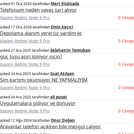
Mert Köşlüada
asked
31 Oca 2026
tarafından
Telefonum neden yavaş şarj alıyor
Xiaomi Redmi Note 9 Pro
0 Cevap
Emin kaçıci
asked
17 Oca 2026
tarafından
Depolama alanım yerersiz yardim et
Xiaomi Redmi Note 9 Pro
0 Cevap
Selehattin Temizkan
asked
27 Ara 2025
tarafından
güç tuşu aşiri isiniyor ni̇çi̇n?
Xiaomi Redmi Note 9 Pro
0 Cevap
Suat Atılgan
asked
24 Ara 2025
tarafından
Sim kartımı okumuyor NE YAPMALIYIM
Xiaomi Redmi Note 9 Pro
0 Cevap
ali pusat
asked
24 Ara 2025
tarafından
Uygulamalara gidiyor ve donuyor
Xiaomi Redmi Note 9 Pro
0 Cevap
Onur Doğan
asked
12 Ağu 2024
tarafından
Arayanlar telefon açıkken bile meşgul çalıyor