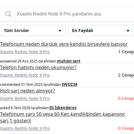
Tüm Sorular
En Faydalı
Telefonum neden durduk yere kendisi birşeylere basıyor
Xiaomi Redmi Note 9 Pro
1 Cevap
muhsin sert
answered
29 Ara 2025
tarafından
Telefon hattımı neden okumuyor?
Xiaomi Redmi Note 9 Pro
2 Cevap
SWOZ34
commented
31 Tem 2025
tarafından
Hızlı şarj neden almıyor?
Xiaomi Redmi Note 9 Pro
0 Cevap
Eli İskenderov
asked
6 Tem 2026
tarafından
Telefonum şarjı 50 veya 60 Ken kendiliğinden kapanıyor
şarj 1 gösteril
Xiaomi Redmi Note 9 Pro
0 Cevap