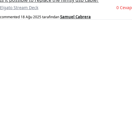
Is it possible to replace the flimsy usb cable?
Elgato Stream Deck
0 Cevap
Samuel Cabrera
commented
18 Ağu 2025
tarafından