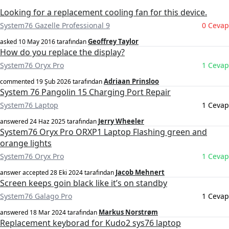
Looking for a replacement cooling fan for this device.
System76 Gazelle Professional 9
0 Cevap
Geoffrey Taylor
asked
10 May 2016
tarafından
How do you replace the display?
System76 Oryx Pro
1 Cevap
Adriaan Prinsloo
commented
19 Şub 2026
tarafından
System 76 Pangolin 15 Charging Port Repair
System76 Laptop
1 Cevap
Jerry Wheeler
answered
24 Haz 2025
tarafından
System76 Oryx Pro ORXP1 Laptop Flashing green and
orange lights
System76 Oryx Pro
1 Cevap
Jacob Mehnert
answer accepted
28 Eki 2024
tarafından
Screen keeps goin black like it’s on standby
System76 Galago Pro
1 Cevap
Markus Norstrøm
answered
18 Mar 2024
tarafından
Replacement keyborad for Kudo2 sys76 laptop