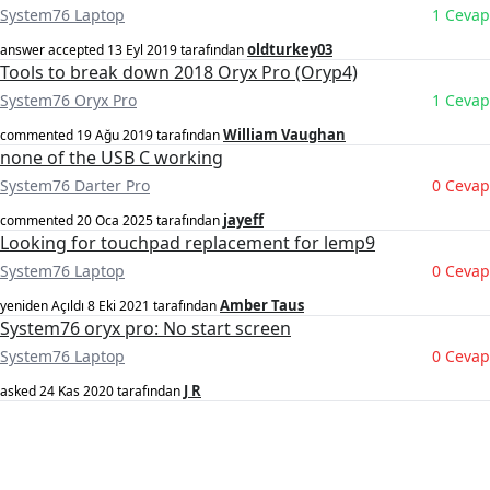
System76 Laptop
1 Cevap
oldturkey03
answer accepted
13 Eyl 2019
tarafından
Tools to break down 2018 Oryx Pro (Oryp4)
System76 Oryx Pro
1 Cevap
William Vaughan
commented
19 Ağu 2019
tarafından
none of the USB C working
System76 Darter Pro
0 Cevap
jayeff
commented
20 Oca 2025
tarafından
Looking for touchpad replacement for lemp9
System76 Laptop
0 Cevap
Amber Taus
yeniden Açıldı
8 Eki 2021
tarafından
System76 oryx pro: No start screen
System76 Laptop
0 Cevap
J R
asked
24 Kas 2020
tarafından