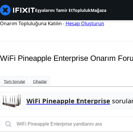
Eşyalarını Tamir Et
Topluluk
Mağaza
Onarım Topluluğuna Katılın -
Hesap Oluşturun
WiFi Pineapple Enterprise Onarım Fo
Tüm Sorular
Cihazlar
WiFi Pineapple Enterprise
sorula