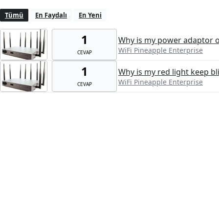
Tümü
En Faydalı
En Yeni
1
Why is my power adaptor o
WiFi Pineapple Enterprise
CEVAP
1
Why is my red light keep bl
WiFi Pineapple Enterprise
CEVAP