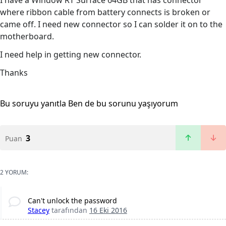
I have a Window RT Surface 64GB that has connector
where ribbon cable from battery connects is broken or
came off. I need new connector so I can solder it on to the
motherboard.
I need help in getting new connector.
Thanks
Bu soruyu yanıtla
Ben de bu sorunu yaşıyorum
3
Puan
2 YORUM:
Can't unlock the password
Stacey
tarafından
16 Eki 2016