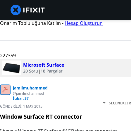
Onarım Topluluğuna Katılın -
Hesap Oluşturun
227359
Microsoft Surface
20 Soru
|
18 Parçalar
jamilmuhammed
@jamilmuhammed
İtibar: 37
SEÇENEKLER
GÖNDERILDI:
1 MAY 2015
Window Surface RT connector