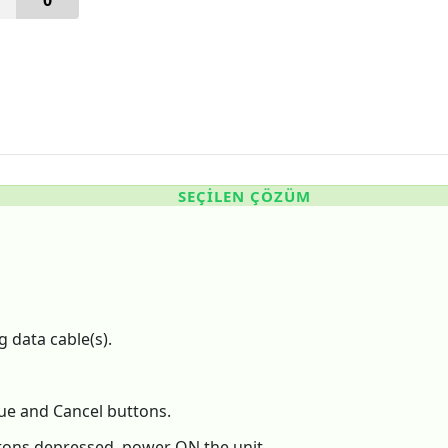
0
SEÇILEN ÇÖZÜM
 data cable(s).
ue and Cancel buttons.
tons depressed, power ON the unit.