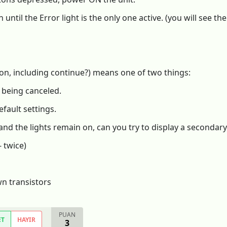
ntil the Error light is the only one active. (you will see the
s on, including continue?) means one of two things:
f being canceled.
efault settings.
 and the lights remain on, can you try to display a secondar
- twice)
wn transistors
PUAN
ET
HAYIR
3