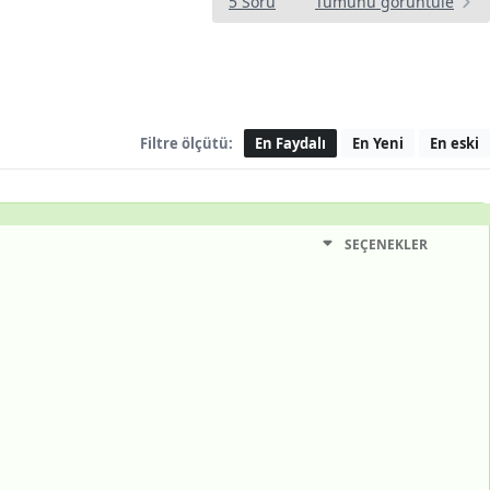
5 Soru
Tümünü görüntüle
Filtre ölçütü:
En Faydalı
En Yeni
En eski
SEÇENEKLER