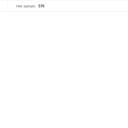
Her zaman:
570