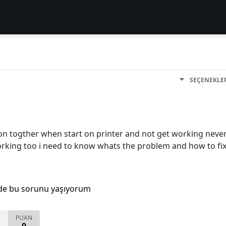
SEÇENEKLE
 on togther when start on printer and not get working neve
working too i need to know whats the problem and how to fi
de bu sorunu yaşıyorum
PUAN