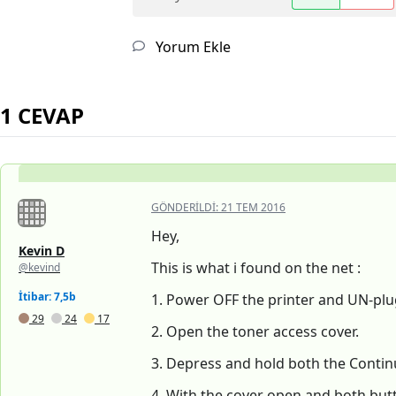
Yorum Ekle
1 CEVAP
GÖNDERILDI:
21 TEM 2016
Hey,
Kevin D
This is what i found on the net :
@kevind
İtibar: 7,5b
1. Power OFF the printer and UN-plug
29
24
17
2. Open the toner access cover.
3. Depress and hold both the Contin
4. With the cover open and both but