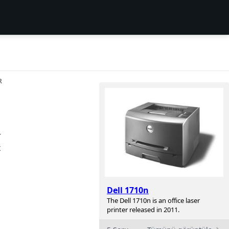
R
r
x
Dell 1710n
The Dell 1710n is an office laser
printer released in 2011.