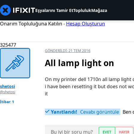
Eşyalarını Tamir Et
Topluluk
Mağaza
Onarım Topluluğuna Katılın -
Hesap Oluşturun
325477
GÖNDERILDI:
21 TEM 2016
All lamp light on
On my printer dell 1710n all lamp light
i have been resetting it but does not 
shetosi
@shetosi
it
İtibar: 1
Yanıtlandı!
Cevabı görüntüle
Ben 
Bu iyi bir soru mu?
EVET
HAYIR