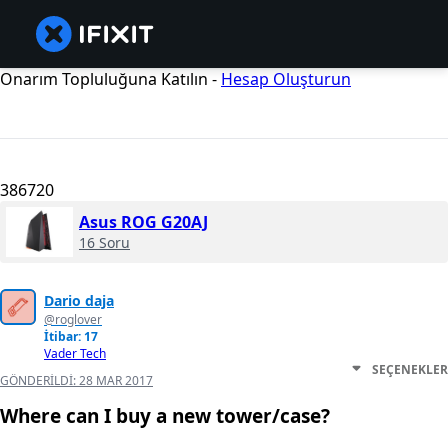
Onarım Topluluğuna Katılın -
Hesap Oluşturun
386720
Asus ROG G20AJ
16 Soru
Dario daja
@roglover
İtibar: 17
Vader Tech
SEÇENEKLER
GÖNDERILDI:
28 MAR 2017
Where can I buy a new tower/case?