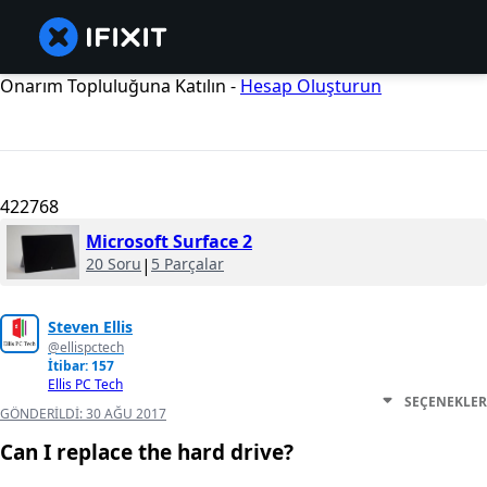
Onarım Topluluğuna Katılın -
Hesap Oluşturun
422768
Microsoft Surface 2
20 Soru
|
5 Parçalar
Steven Ellis
@ellispctech
İtibar: 157
Ellis PC Tech
SEÇENEKLER
GÖNDERILDI:
30 AĞU 2017
Can I replace the hard drive?