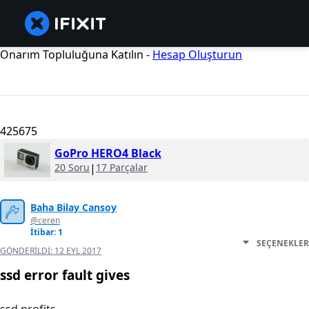
Onarım Topluluğuna Katılın -
Hesap Oluşturun
425675
GoPro HERO4 Black
20 Soru
|
17 Parçalar
Baha Bilay Cansoy
@ceren
İtibar: 1
SEÇENEKLER
GÖNDERILDI:
12 EYL 2017
ssd error fault gives