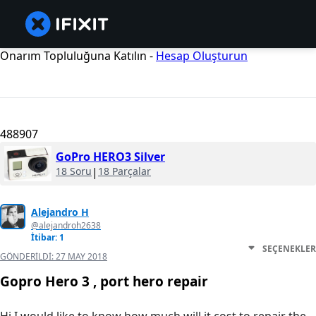
Onarım Topluluğuna Katılın -
Hesap Oluşturun
488907
GoPro HERO3 Silver
18 Soru
|
18 Parçalar
Alejandro H
@alejandroh2638
İtibar: 1
SEÇENEKLER
GÖNDERILDI:
27 MAY 2018
Gopro Hero 3 , port hero repair