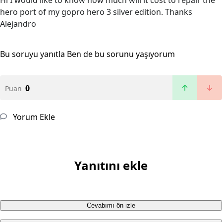
Hi I would like to know how much will it cost to repair the
hero port of my gopro hero 3 silver edition. Thanks
Alejandro
Bu soruyu yanıtla
Ben de bu sorunu yaşıyorum
0
Puan
Yorum Ekle
Yanıtını ekle
Cevabımı ön izle