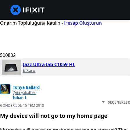
Onarım Topluluğuna Katılın -
Hesap Oluşturun
500802
Jazz UltraTab C1059-HL
6 Soru
Tonya Ballard
@tonyaballard
İtibar: 1
SEÇENEKLER
GÖNDERILDI:
15 TEM 2018
My device will not go to my home page