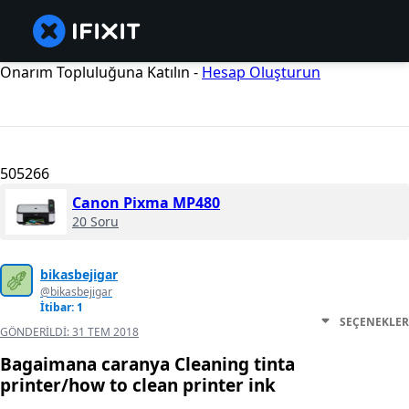
Onarım Topluluğuna Katılın -
Hesap Oluşturun
505266
Canon Pixma MP480
20 Soru
bikasbejigar
@bikasbejigar
İtibar: 1
SEÇENEKLER
GÖNDERILDI:
31 TEM 2018
Bagaimana caranya Cleaning tinta
printer/how to clean printer ink