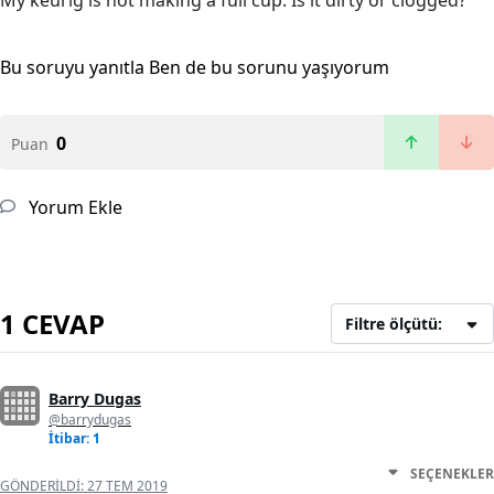
My keurig is not making a full cup. Is it dirty or clogged?
Bu soruyu yanıtla
Ben de bu sorunu yaşıyorum
0
Puan
Yorum Ekle
1 CEVAP
Filtre ölçütü:
Barry Dugas
@barrydugas
İtibar: 1
SEÇENEKLER
GÖNDERILDI:
27 TEM 2019