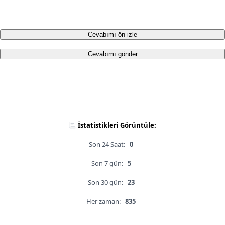
Cevabımı ön izle
Cevabımı gönder
İstatistikleri Görüntüle:
Son 24 Saat:
0
Son 7 gün:
5
Son 30 gün:
23
Her zaman:
835