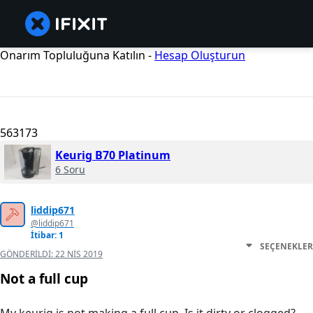
Onarım Topluluğuna Katılın -
Hesap Oluşturun
563173
Keurig B70 Platinum
6 Soru
liddip671
@liddip671
İtibar: 1
SEÇENEKLER
GÖNDERILDI:
22 NIS 2019
Not a full cup