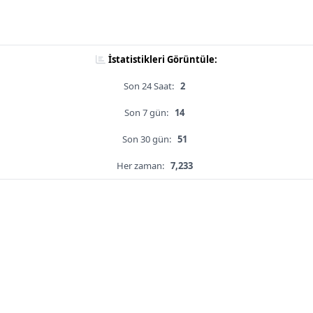
İstatistikleri Görüntüle:
Son 24 Saat:
2
Son 7 gün:
14
Son 30 gün:
51
Her zaman:
7,233