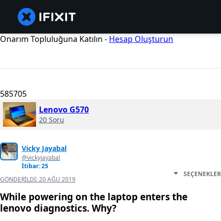
Onarım Topluluğuna Katılın -
Hesap Oluşturun
585705
Lenovo G570
20 Soru
Vicky Jayabal
@vickyjayabal
İtibar: 25
SEÇENEKLER
GÖNDERILDI:
20 AĞU 2019
While powering on the laptop enters the
lenovo diagnostics. Why?