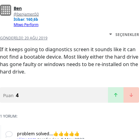
Ben
@benjamen50
İtibar: 160,6b
Mtwo Perform
SEÇENEKLER
GÖNDERILDI:
20 AĞU 2019
If it keeps going to diagnostics screen it sounds like it can
not find a bootable device. Most likely either the hard drive
has gone faulty or windows needs to be re-installed on the
hard drive.
4
Puan
1 YORUM:
problem solved...👍👍👍👍👍