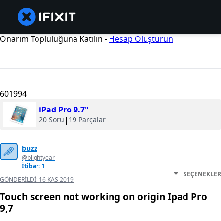
Onarım Topluluğuna Katılın -
Hesap Oluşturun
601994
iPad Pro 9.7"
20 Soru
|
19 Parçalar
buzz
@blightyear
İtibar: 1
SEÇENEKLER
GÖNDERILDI:
16 KAS 2019
Touch screen not working on origin Ipad Pro
9,7