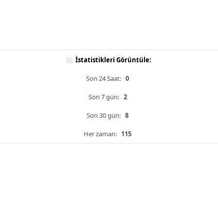
İstatistikleri Görüntüle:
Son 24 Saat:
0
Son 7 gün:
2
Son 30 gün:
8
Her zaman:
115