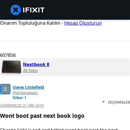
Onarım Topluluğuna Katılın -
Hesap Oluşturun
607856
Nextbook 8
20 Soru
Steve Littlefield
@dirtbagalwaiz
İtibar: 1
SEÇENEKLER
GÖNDERILDI:
21 ARA 2019
Wont boot past next book logo