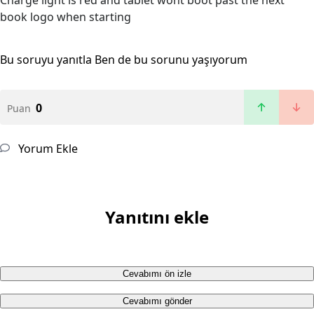
Charge light is red and tablet wont boot past the next
book logo when starting
Bu soruyu yanıtla
Ben de bu sorunu yaşıyorum
0
Puan
Yorum Ekle
Yanıtını ekle
Cevabımı ön izle
Cevabımı gönder