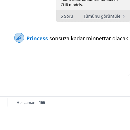
CHR models.
5 Soru
Tümünü görüntüle
Princess
sonsuza kadar minnettar olacak.
Her zaman:
166