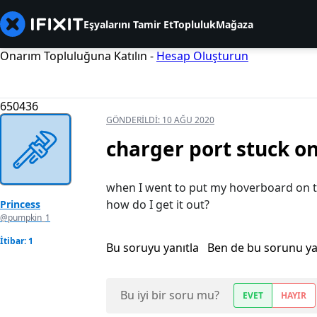
Eşyalarını Tamir Et
Topluluk
Mağaza
Onarım Topluluğuna Katılın -
Hesap Oluşturun
650436
GÖNDERILDI:
10 AĞU 2020
charger port stuck o
when I went to put my hoverboard on t
how do I get it out?
Princess
@pumpkin_1
İtibar: 1
Bu soruyu yanıtla
Ben de bu sorunu y
Bu iyi bir soru mu?
EVET
HAYIR