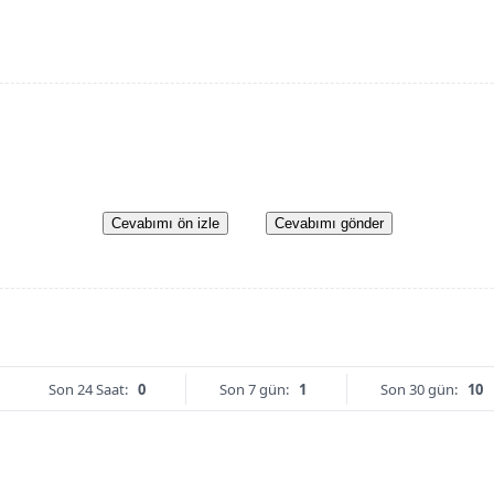
Cevabımı ön izle
Cevabımı gönder
Son 24 Saat:
0
Son 7 gün:
1
Son 30 gün:
10