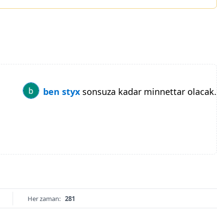
ben styx
sonsuza kadar minnettar olacak.
Her zaman:
281