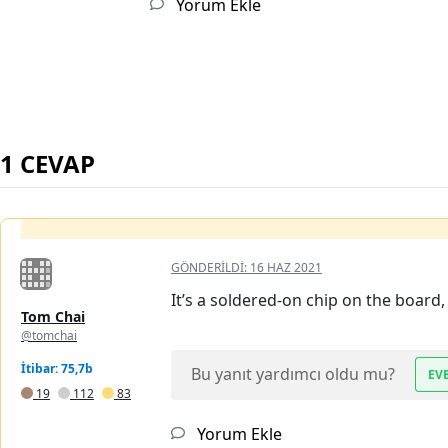
Yorum Ekle
1 CEVAP
GÖNDERILDI:
16 HAZ 2021
It’s a soldered-on chip on the board, 
Tom Chai
@tomchai
İtibar: 75,7b
Bu yanıt yardımcı oldu mu?
EV
19
112
83
Yorum Ekle