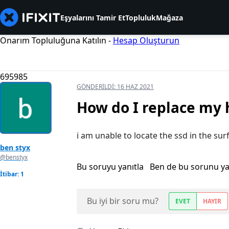
Eşyalarını Tamir Et
Topluluk
Mağaza
Onarım Topluluğuna Katılın -
Hesap Oluşturun
695985
GÖNDERILDI:
16 HAZ 2021
How do I replace my 
i am unable to locate the ssd in the sur
ben styx
@benstyx
Bu soruyu yanıtla
Ben de bu sorunu y
İtibar: 1
Bu iyi bir soru mu?
EVET
HAYIR