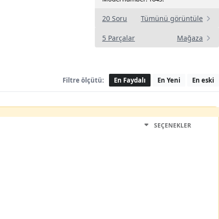
20 Soru
Tümünü görüntüle
5 Parçalar
Mağaza
Filtre ölçütü:
En Faydalı
En Yeni
En eski
SEÇENEKLER