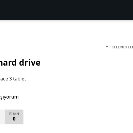
SEÇENEKLE
hard drive
face 3 tablet
aşıyorum
PUAN
0