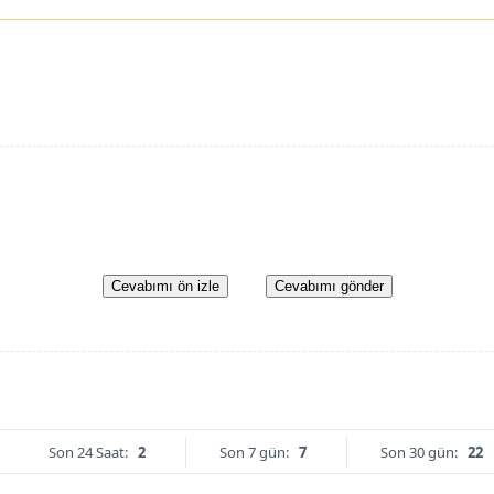
Cevabımı ön izle
Cevabımı gönder
Son 24 Saat:
2
Son 7 gün:
7
Son 30 gün:
22