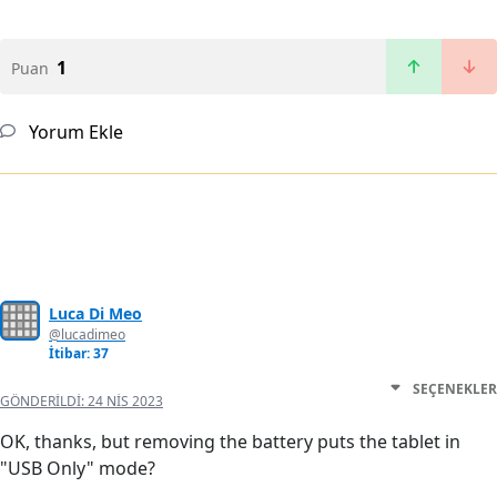
1
Puan
Yorum Ekle
Luca Di Meo
@lucadimeo
İtibar: 37
SEÇENEKLER
GÖNDERILDI:
24 NIS 2023
OK, thanks, but removing the battery puts the tablet in
"USB Only" mode?