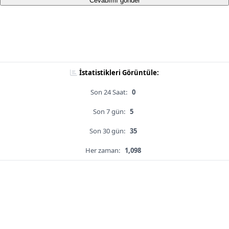
Cevabımı gönder
İstatistikleri Görüntüle:
Son 24 Saat:
0
Son 7 gün:
5
Son 30 gün:
35
Her zaman:
1,098