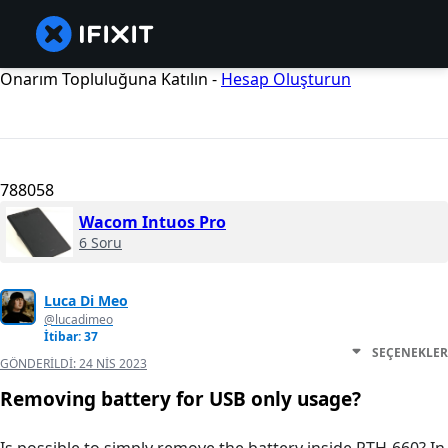
Onarım Topluluğuna Katılın -
Hesap Oluşturun
788058
Wacom Intuos Pro
6 Soru
Luca Di Meo
@lucadimeo
İtibar: 37
SEÇENEKLER
GÖNDERILDI:
24 NIS 2023
Removing battery for USB only usage?