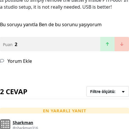
Is possible to simply remove the battery inside PTH-660? In
a studio setup, it is not really needed. USB is better!
Bu soruyu yanıtla
Ben de bu sorunu yaşıyorum
2
Puan
Yorum Ekle
2 CEVAP
Filtre ölçütü:
EN YARARLI YANIT
Sharkman
@sharkman316