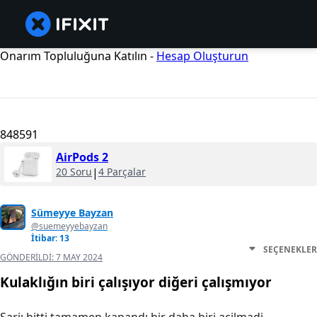
Onarım Topluluğuna Katılın -
Hesap Oluşturun
848591
AirPods 2
20 Soru
|
4 Parçalar
Sümeyye Bayzan
@suemeyyebayzan
İtibar: 13
SEÇENEKLER
GÖNDERILDI:
7 MAY 2024
Kulaklığın biri çalışıyor diğeri çalışmıyor