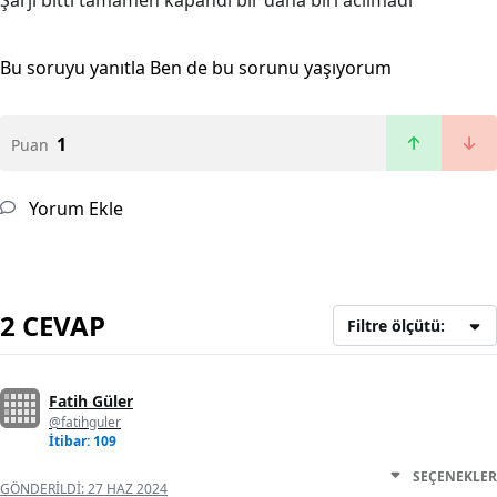
Şarjı bitti tamamen kapandı bir daha biri acilmadi
Bu soruyu yanıtla
Ben de bu sorunu yaşıyorum
1
Puan
Yorum Ekle
2 CEVAP
Filtre ölçütü:
Fatih Güler
@fatihguler
İtibar: 109
SEÇENEKLER
GÖNDERILDI:
27 HAZ 2024