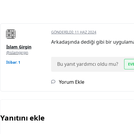
GÖNDERILDI:
11 HAZ 2024
Arkadaşında dediği gibi bir uygulama
İslam Girgin
@islamgirgin
İtibar: 1
Bu yanıt yardımcı oldu mu?
EV
Yorum Ekle
Yanıtını ekle