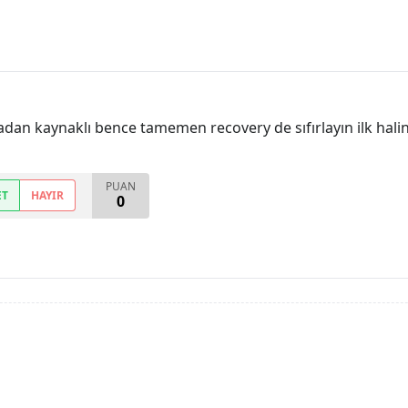
dan kaynaklı bence tamemen recovery de sıfırlayın ilk hali
PUAN
ET
HAYIR
0