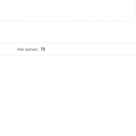
Her zaman:
73