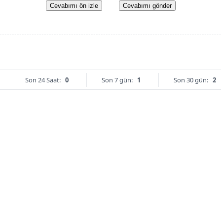
Cevabımı ön izle
Cevabımı gönder
Son 24 Saat:
0
Son 7 gün:
1
Son 30 gün:
2