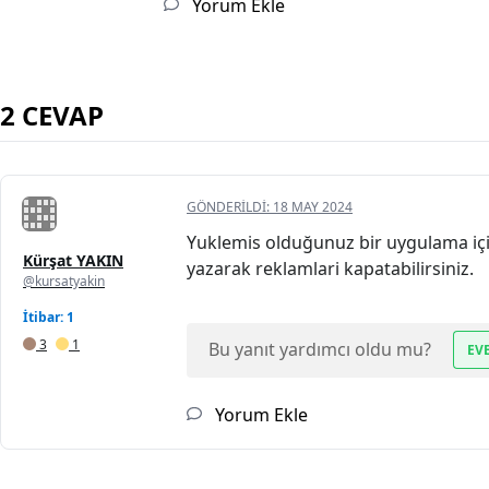
Yorum Ekle
2 CEVAP
GÖNDERILDI:
18 MAY 2024
Yuklemis olduğunuz bir uygulama için
Kürşat YAKIN
yazarak reklamlari kapatabilirsiniz.
@kursatyakin
İtibar: 1
3
1
Bu yanıt yardımcı oldu mu?
EV
Yorum Ekle