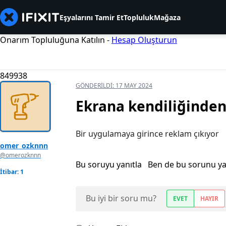
Eşyalarını Tamir Et
Topluluk
Mağaza
Onarım Topluluğuna Katılın -
Hesap Oluşturun
849938
GÖNDERILDI:
17 MAY 2024
Ekrana kendiliğinden
Bir uygulamaya girince reklam çıkıyor
omer_ozknnn
@omerozknnn
Bu soruyu yanıtla
Ben de bu sorunu y
İtibar: 1
Bu iyi bir soru mu?
EVET
HAYIR