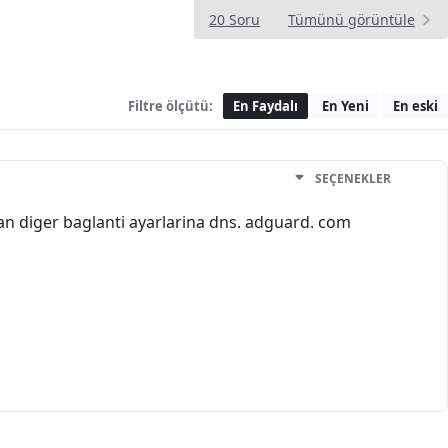
20 Soru
Tümünü görüntüle
Filtre ölçütü:
En Faydalı
En Yeni
En eski
SEÇENEKLER
nan diger baglanti ayarlarina dns. adguard. com