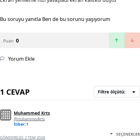
Ekran yenileme hızı yavaşladı ekran kalitesi düştü
Bu soruyu yanıtla
Ben de bu sorunu yaşıyorum
0
Puan
Yorum Ekle
1 CEVAP
Filtre ölçütü:
Muhammed Krts
@muhammedkrts
İtibar: 1
SEÇENEKLER
GÖNDERILDI:
2 TEM 2026