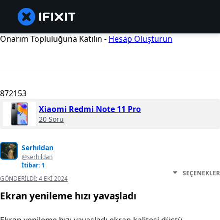
Onarım Topluluğuna Katılın -
Hesap Oluşturun
872153
Xiaomi Redmi Note 11 Pro
20 Soru
Serhıldan
@serhildan
İtibar: 1
SEÇENEKLER
GÖNDERILDI:
4 EKI 2024
Ekran yenileme hızı yavaşladı