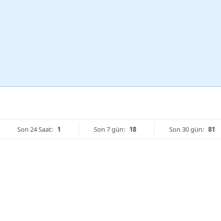
Son 24 Saat:
1
Son 7 gün:
18
Son 30 gün:
81