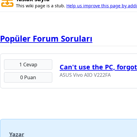
This wiki page is a stub.
Help us improve this page by addin
Popüler Forum Soruları
1 Cevap
Can't use the PC, forg
ASUS Vivo AIO V222FA
0 Puan
Yazar