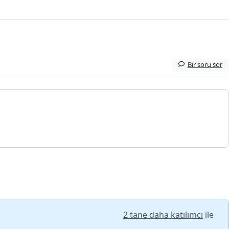
Bir soru sor
2 tane daha katılımcı
ile