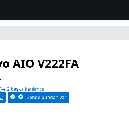
vo AIO V222FA
A
(ve 2 başka katılımcı)
ur
Bende bundan var