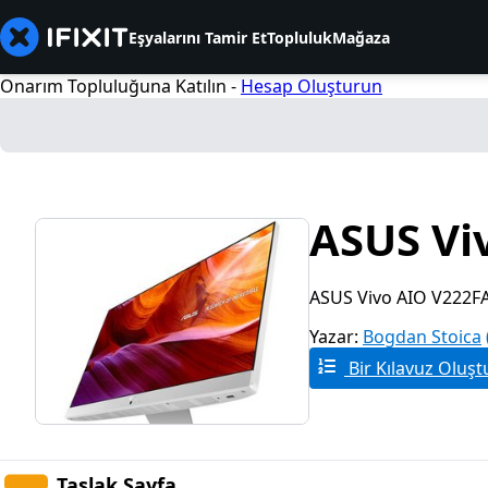
Eşyalarını Tamir Et
Topluluk
Mağaza
Onarım Topluluğuna Katılın -
Hesap Oluşturun
ASUS Vi
ASUS Vivo AIO V222F
Yazar:
Bogdan Stoica
Bir Kılavuz Oluşt
Taslak Sayfa