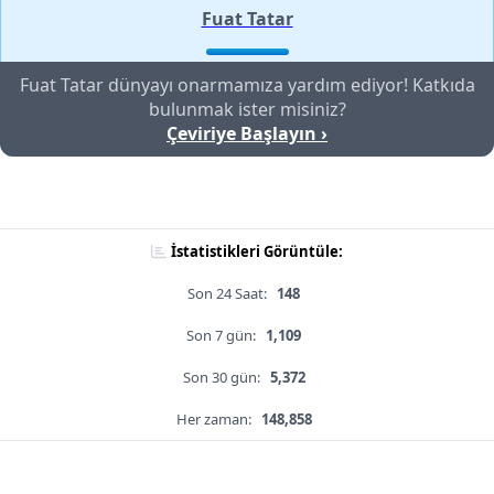
Fuat Tatar
Fuat Tatar dünyayı onarmamıza yardım ediyor! Katkıda
bulunmak ister misiniz?
Çeviriye Başlayın ›
İstatistikleri Görüntüle:
Son 24 Saat:
148
Son 7 gün:
1,109
Son 30 gün:
5,372
Her zaman:
148,858