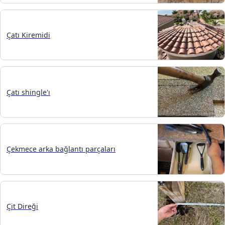
Çatı Kiremidi
Çatı shingle'ı
Çekmece arka bağlantı parçaları
Çit Direği