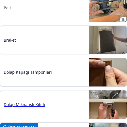
Belt
EN
Braket
Dolap Kapağı Tamponları
Dolap Mıknatıslı Kilidi