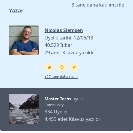
3 tane daha katılımcı
ile
Yazar
Nicolas Siemsen
Üyelik tarihi: 12/06/13
40.529 İtibar
79 adet Kılavuz yazıldı
+27 tane daha rozet
Master Techs
üyesi
Community
334 Üyeler
4.459 adet Kılavuz yazıldı