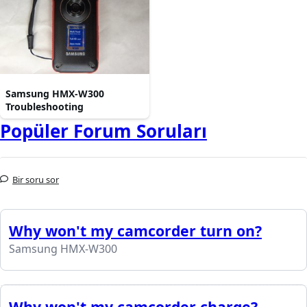
Samsung HMX-W300
Troubleshooting
Popüler Forum Soruları
Bir soru sor
Why won't my camcorder turn on?
Samsung HMX-W300
Why won't my camcorder charge?