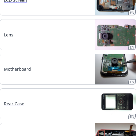
LCD Screen
EN
Lens
EN
Motherboard
EN
Rear Case
EN