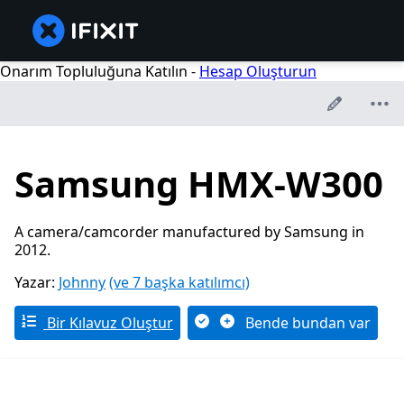
Onarım Topluluğuna Katılın -
Hesap Oluşturun
Samsung HMX-W300
A camera/camcorder manufactured by Samsung in
2012.
Yazar:
Johnny
(ve 7 başka katılımcı)
Bir Kılavuz Oluştur
Bende bundan var