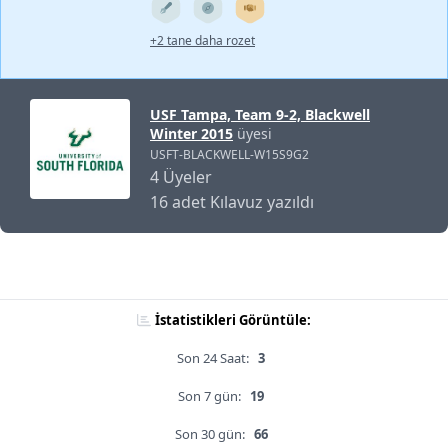
+2 tane daha rozet
USF Tampa, Team 9-2, Blackwell
Winter 2015
üyesi
USFT-BLACKWELL-W15S9G2
4 Üyeler
16 adet Kılavuz yazıldı
İstatistikleri Görüntüle:
Son 24 Saat:
3
Son 7 gün:
19
Son 30 gün:
66