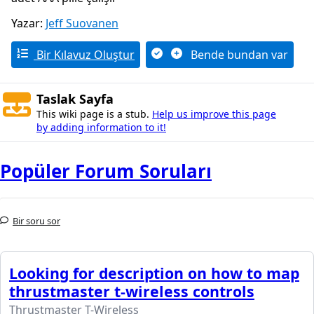
Yazar:
Jeff Suovanen
Bir Kılavuz Oluştur
Bende bundan var
Taslak Sayfa
This wiki page is a stub.
Help us improve this page
by adding information to it!
Popüler Forum Soruları
Bir soru sor
Looking for description on how to map
thrustmaster t-wireless controls
Thrustmaster T-Wireless