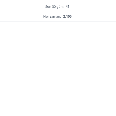
Son 30 gün:
41
Her zaman:
2,106