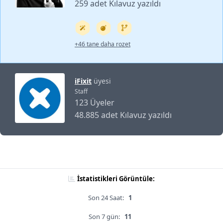
259 adet Kılavuz yazıldı
+46 tane daha rozet
iFixit
üyesi
Staff
123 Üyeler
48.885 adet Kılavuz yazıldı
İstatistikleri Görüntüle:
Son 24 Saat:
1
Son 7 gün:
11