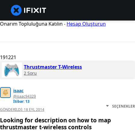
Onarım Topluluğuna Katılın -
Hesap Oluşturun
191221
Thrustmaster T-Wireless
2 Soru
isaac
@isaac94329
İtibar: 13
SEÇENEKLER
GÖNDERILDI:
18 EYL 2014
Looking for description on how to map
thrustmaster t-wireless controls