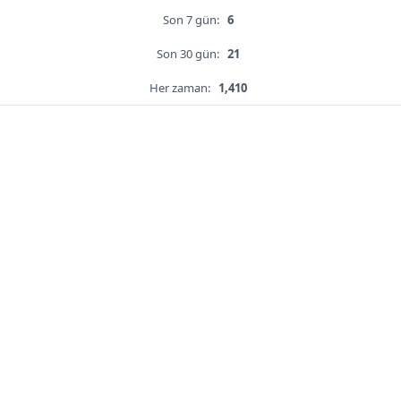
Son 7 gün:
6
Son 30 gün:
21
Her zaman:
1,410