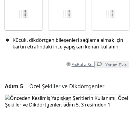
Küçük, dikdörtgen bileşenleri sağlama almak için
kartın etrafındaki ince yapışkan kenarı kullanın.
FixBot'a Sor
Yorum Ekle
Adım 5
Özel Şekiller ve Dikdörtgenler
Yorum Ekle
Yorum Ekle
İptal
Yorum gönder