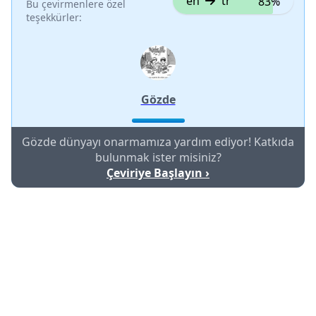
en
tr
83%
Bu çevirmenlere özel
teşekkürler:
Gözde
Gözde dünyayı onarmamıza yardım ediyor! Katkıda
bulunmak ister misiniz?
Çeviriye Başlayın ›