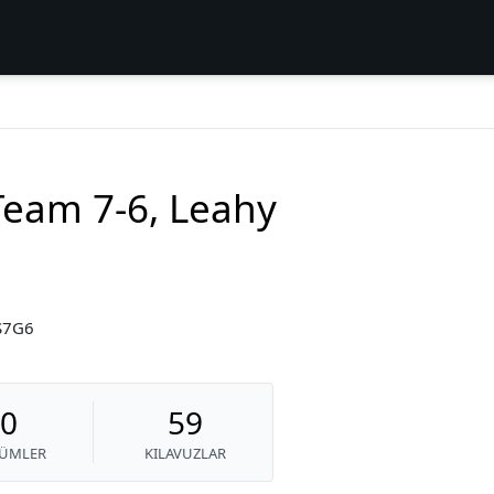
eam 7-6, Leahy
4S7G6
0
59
ÜMLER
KILAVUZLAR