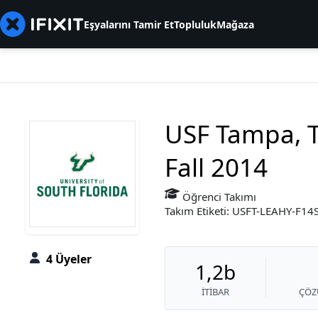
Eşyalarını Tamir Et
Topluluk
Mağaza
USF Tampa, T
Fall 2014
Öğrenci Takımı
Takım Etiketi: USFT-LEAHY-F1
4 Üyeler
1,2b
İTIBAR
ÇÖZ